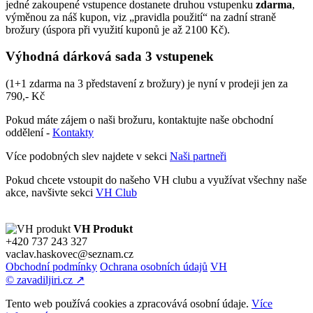
jedné zakoupené vstupence dostanete druhou vstupenku
zdarma
,
výměnou za náš kupon, viz „pravidla použití“ na zadní straně
brožury (úspora při využití kuponů je až 2100 Kč).
Výhodná dárková sada 3 vstupenek
(1+1 zdarma na 3 představení z brožury) je nyní v prodeji jen za
790,- Kč
Pokud máte zájem o naši brožuru, kontaktujte naše obchodní
oddělení -
Kontakty
Více podobných slev najdete v sekci
Naši partneři
Pokud chcete vstoupit do našeho VH clubu a využívat všechny naše
akce, navšivte sekci
VH Club
VH Produkt
+420 737 243 327
vaclav.haskovec@seznam.cz
Obchodní podmínky
Ochrana osobních údajů
VH
© zavadiljiri.cz ↗
Tento web používá cookies a zpracovává osobní údaje.
Více