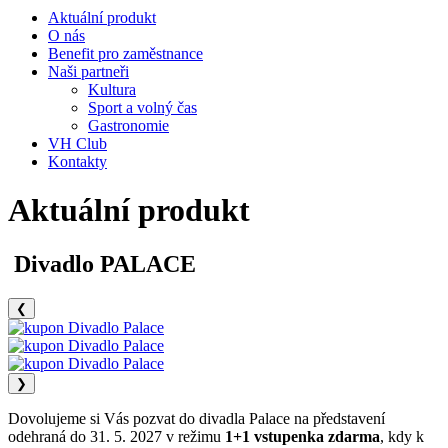
Aktuální produkt
O nás
Benefit pro zaměstnance
Naši partneři
Kultura
Sport a volný čas
Gastronomie
VH Club
Kontakty
Aktuální produkt
Divadlo PALACE
❮
❯
Dovolujeme si Vás pozvat do divadla Palace na představení
odehraná do 31. 5. 2027 v režimu
1+1 vstupenka zdarma
, kdy k